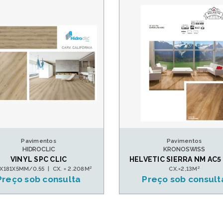
Pavimentos
Pavimentos
HIDROCLIC
KRONOSWISS
VINYL SPC CLIC
HELVETIC SIERRA NM AC5
X181X5MM/0.55 | CX. = 2.208M²
CX.=2,13M²
Preço sob consulta
Preço sob consult