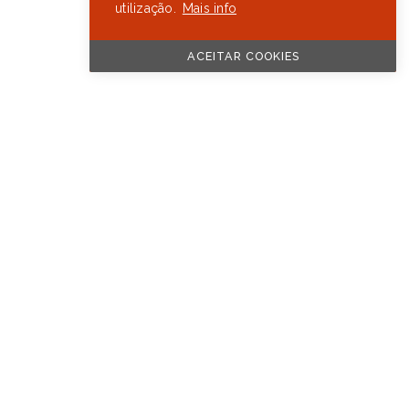
utilização.
Mais info
ACEITAR COOKIES
 COFINANCIADO POR