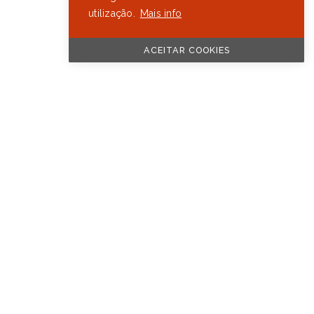
utilização.
Mais info
ACEITAR COOKIES
Ver todas as marcas
PROJETO COFINANCIADO PELA UE