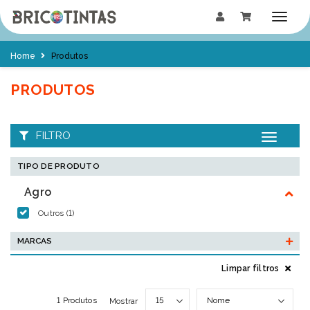
Home
Produtos
PRODUTOS
FILTRO
Toggle
navigatio
TIPO DE PRODUTO
Agro
Outros (1)
MARCAS
Limpar filtros
1 Produtos
Mostrar