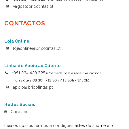
✉
vagos@bricotintas.pt
CONTACTOS
Loja Online
✉
lojaonline@bricotintas.pt
Linha de Apoio ao Cliente
📞
+351 234 423 325
(Chamada para a rede fixa nacional)
(dias úteis 08:30h - 12:30h / 13:30h - 17:30h)
✉
apoio@bricotintas.pt
Redes Sociais
🌐
Clica aqui!
Leia os nossos
termos e condições
antes de submeter o