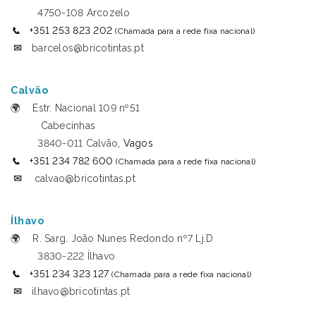
4750-108 Arcozelo
📞
+351 253 823 202
(Chamada para a rede fixa nacional)
✉
barcelos@bricotintas.pt
Calvão
🌍
Estr. Nacional 109 nº51
Cabecinhas
3840-011 Calvão
, Vagos
📞
+351 234 782 600
(Chamada para a rede fixa nacional)
✉
calvao@bricotintas.pt
Ílhavo
🌍
R. Sarg. João Nunes Redondo nº7 Lj.D
3830-222 Ílhavo
📞
+351 234 323 127
(Chamada para a rede fixa nacional)
✉
ilhavo@bricotintas.pt