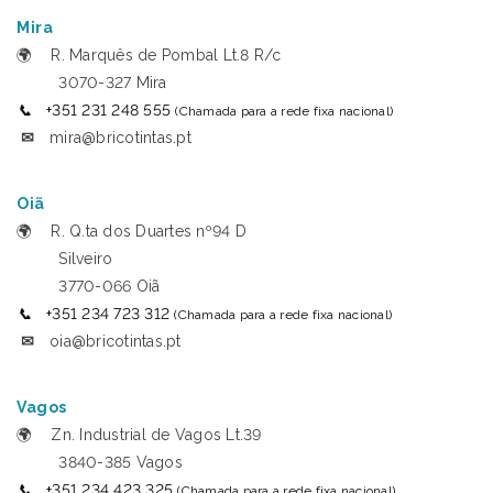
Mira
🌍
R. Marquês de Pombal Lt.8 R/c
3070-327 Mira
📞
+351 231 248 555
(Chamada para a rede fixa nacional)
✉
mira@bricotintas.pt
Oiã
🌍
R. Q.ta dos Duartes nº94 D
Silveiro
3770-066 Oiã
📞
+351 234 723 312
(Chamada para a rede fixa nacional)
✉
oia@bricotintas.pt
Vagos
🌍
Zn. Industrial de Vagos Lt.39
3840-385 Vagos
📞
+351 234 423 325
(Chamada para a rede fixa nacional)