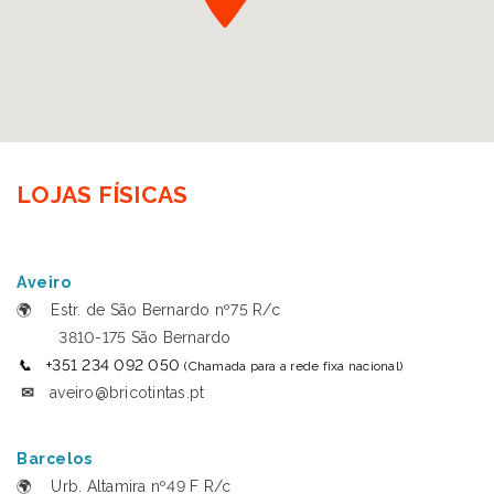
LOJAS FÍSICAS
Aveiro
🌍
Estr. de São Bernardo nº75 R/c
3810-175 São Bernardo
📞
+351 234 092 050
(Chamada para a rede fixa nacional)
✉
aveiro@bricotintas.pt
Barcelos
🌍
Urb. Altamira nº49 F R/c